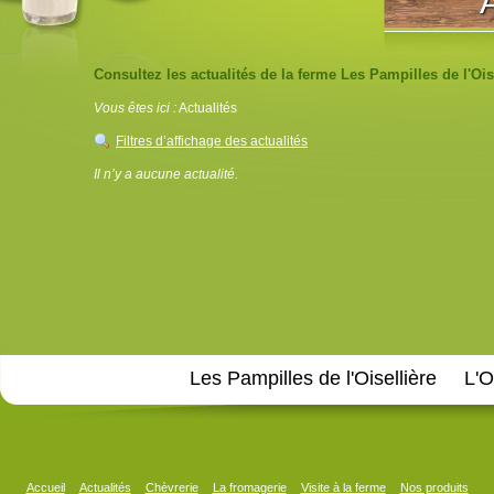
A
Consultez les actualités de la ferme Les Pampilles de l'Oise
Vous êtes ici :
Actualités
Filtres d’affichage des actualités
Il n’y a aucune actualité.
Les Pampilles de l'Oisellière
L'O
Accueil
Actualités
Chèvrerie
La fromagerie
Visite à la ferme
Nos produits